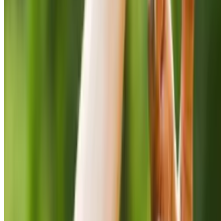
Grandchamp des
Raux
Directeur
Associé @Spliit
2024/11/22
Lire
l'article
9 idées
d’animation en
équipe pour les
fêtes de fin
d’année
Fêtes de fin
d’année riment
avec cohésion !
Découvrez 9
idées de team
building festives
pour célébrer
vos réussites et
rapprocher vos
équipes.