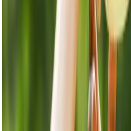
Aménagement
Tendance bureau
: l’hôtelification
des espaces de
travail
Et si vos
bureaux
adoptaient les
codes de
l’hôtellerie ?
Confort,
modularité et
bien-être :
découvrez
comment
l’hôtelification
révolutionne le
travail !
Paul