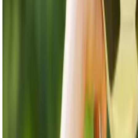
entreprise
La magie de
Noël au bureau
🎄 Organisez un
Secret Santa
inoubliable grâce
à nos conseils,
astuces et idées
cadeaux pour un
moment
convivial et festif
!
François
Bulteau
CTO & Associé
@Spliit
2024/11/29
Lire
l'article