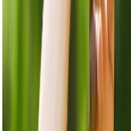
Marie
Pistoia
CMO @Spliit
2024/11/15
Lire
l'article
Coworking
5 espaces de
coworking
incontournables
pour y installer
ses bureaux à
Marseille
Dynamisme,
localisation
stratégique et
coworkings
inspirants :
découvrez notre