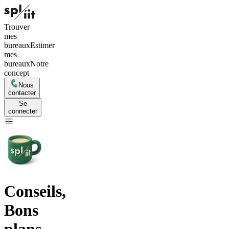
Trouver
mes
bureaux
Estimer
mes
bureaux
Notre
concept
Nous
contacter
Se
connecter
Conseils,
Bons