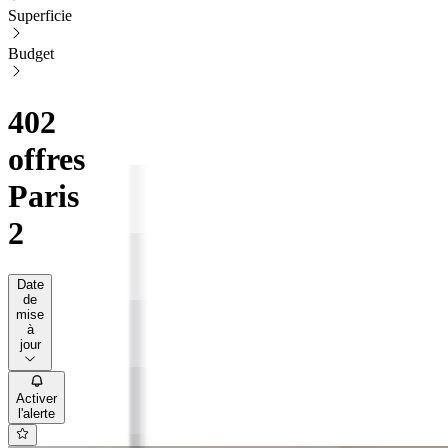
Superficie
Budget
402
offres
Paris
2
Date
de
mise
à
jour
Activer
l'alerte