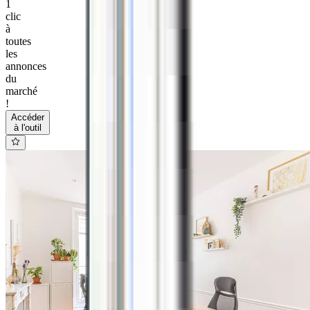
1
clic
à
toutes
les
annonces
du
marché
!
Accéder
à l'outil