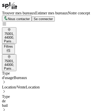
Trouver mes bureaux
Estimer mes bureaux
Notre concept
Nous contacter
Se connecter
75001,
44000,
Paris...
Filtres
75001,
44000,
Paris...
Type
d'usage
Bureaux
Location/Vente
Location
Type
de
bail