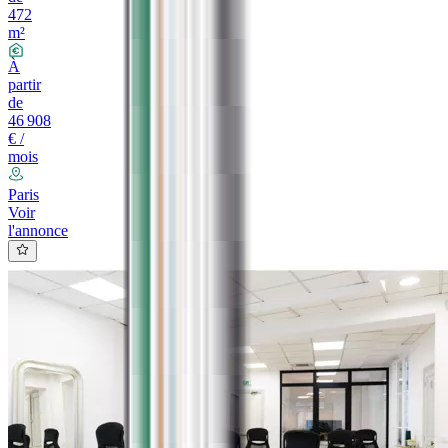
472
m²
À
partir
de
46 908
€ /
mois
Paris
Voir
l'annonce