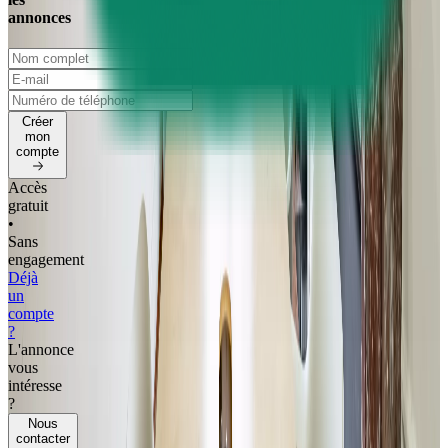
annonces
Créer
mon
compte
Accès
gratuit
•
️Sans
engagement
Déjà
un
compte
?
L'annonce
vous
intéresse
?
Nous
contacter