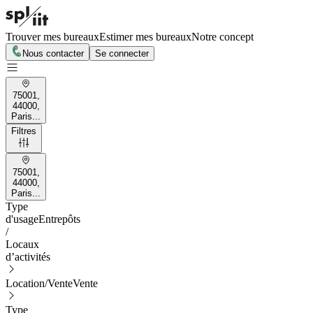
Trouver mes bureaux
Estimer mes bureaux
Notre concept
Nous contacter
Se connecter
75001,
44000,
Paris...
Filtres
75001,
44000,
Paris...
Type
d'usage
Entrepôts
/
Locaux
d’activités
Location/Vente
Vente
Type