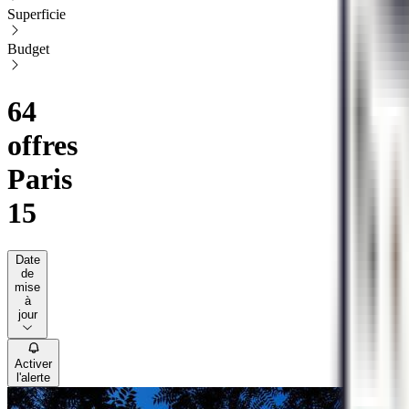
Superficie
Budget
64
offres
Paris
15
Date
de
mise
à
jour
Activer
l'alerte