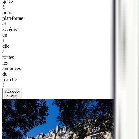
grâce
à
notre
plateforme
et
accédez
en
1
clic
à
toutes
les
annonces
du
marché
!
Accéder
à l'outil