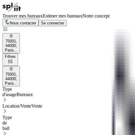
Trouver mes bureaux
Estimer mes bureaux
Notre concept
Nous contacter
Se connecter
75001,
44000,
Paris...
Filtres
75001,
44000,
Paris...
Type
d'usage
Bureaux
Location/Vente
Vente
Type
de
bail