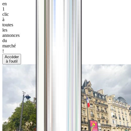
en
1
clic
à
toutes
les
annonces
du
marché
!
Accéder
à l'outil