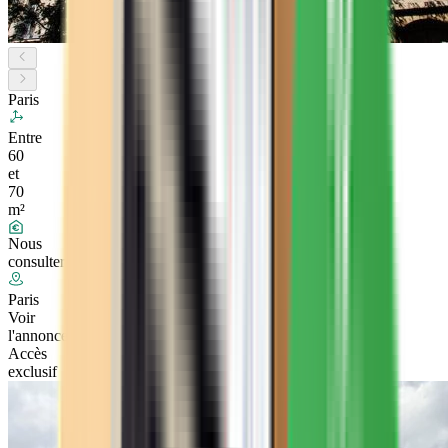
Paris
Entre
60
et
70
m²
Nous
consulter
Paris
Voir
l'annonce
Accès
exclusif