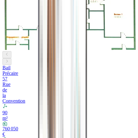
Bail
Précaire
57
Rue
de
la
Convention
90
m²
760 050
€