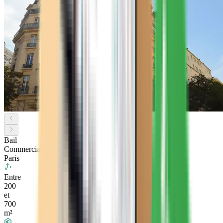
Bail
Commercial
Paris
Entre
200
et
700
m²