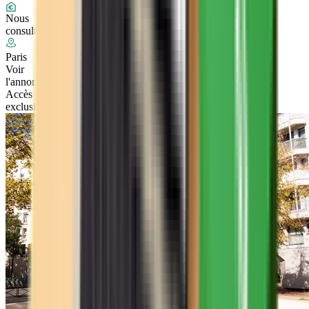
Nous
consulter
Paris
Voir
l'annonce
Accès
exclusif