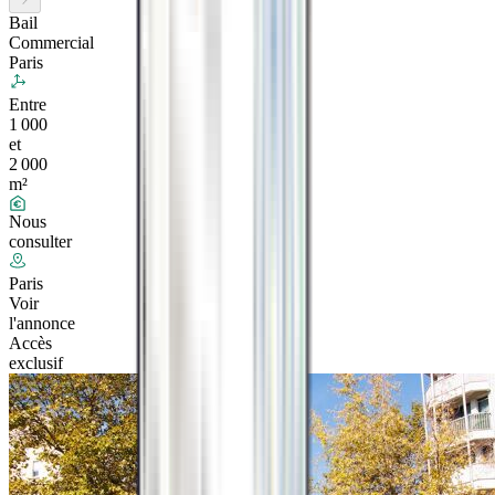
Bail
Commercial
Paris
Entre
1 000
et
2 000
m²
Nous
consulter
Paris
Voir
l'annonce
Accès
exclusif