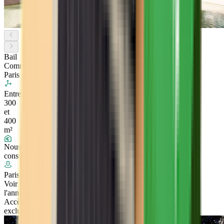
Bail
Commercial
Paris
Entre
300
et
400
m²
Nous
consulter
Paris
Voir
l'annonce
Accès
exclusif