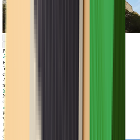
Paris
Entre
500
et
2 000
m²
Nous
consulter
Paris
Voir
l'annonce
Accès
exclusif