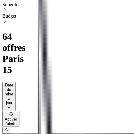
Superficie
Budget
64
offres
Paris
15
Date
de
mise
à
jour
Activer
l'alerte