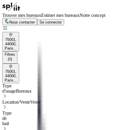
Trouver mes bureaux
Estimer mes bureaux
Notre concept
Nous contacter
Se connecter
75001,
44000,
Paris...
Filtres
75001,
44000,
Paris...
Type
d'usage
Bureaux
Location/Vente
Vente
Type
de
bail