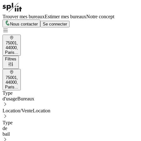
Trouver mes bureaux
Estimer mes bureaux
Notre concept
Nous contacter
Se connecter
75001,
44000,
Paris...
Filtres
75001,
44000,
Paris...
Type
d'usage
Bureaux
Location/Vente
Location
Type
de
bail