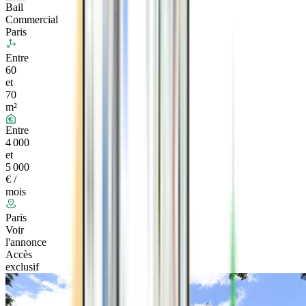
Bail
Commercial
Paris
Entre
60
et
70
m²
Entre
4 000
et
5 000
€ /
mois
Paris
Voir
l'annonce
Accès
exclusif