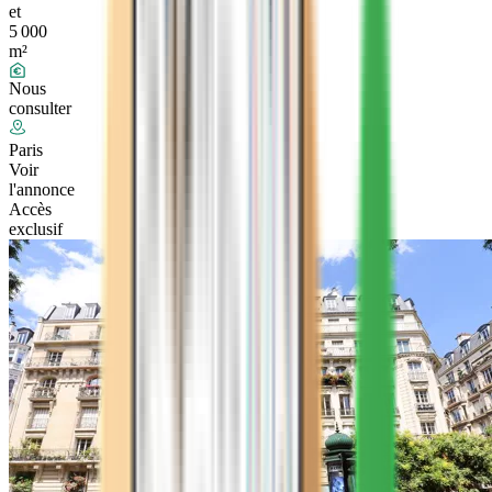
et
5 000
m²
Nous
consulter
Paris
Voir
l'annonce
Accès
exclusif