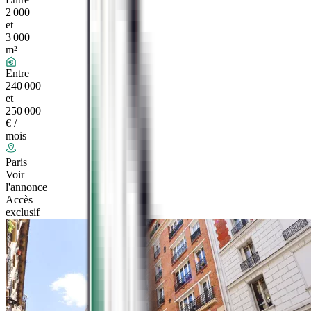
2 000
et
3 000
m²
Entre
240 000
et
250 000
€ /
mois
Paris
Voir
l'annonce
Accès
exclusif