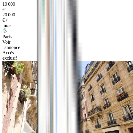
10 000
et
20 000
€ /
mois
Paris
Voir
l'annonce
Accès
exclusif