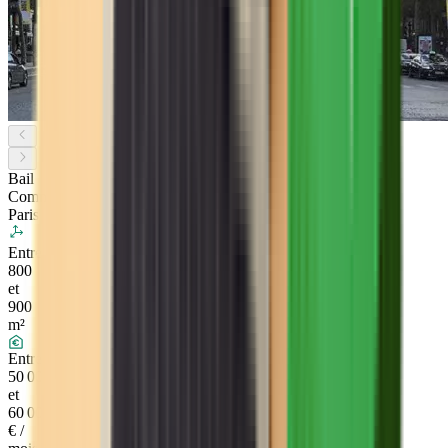
Bail
Commercial
Paris
Entre
800
et
900
m²
Entre
50 000
et
60 000
€ /