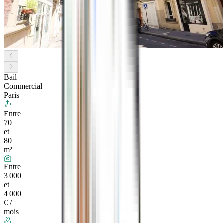
Bail
Commercial
Paris
Entre
70
et
80
m²
Entre
3 000
et
4 000
€ /
mois