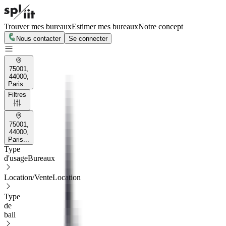
Trouver mes bureaux
Estimer mes bureaux
Notre concept
Nous contacter
Se connecter
75001,
44000,
Paris...
Filtres
75001,
44000,
Paris...
Type
d'usage
Bureaux
Location/Vente
Location
Type
de
bail