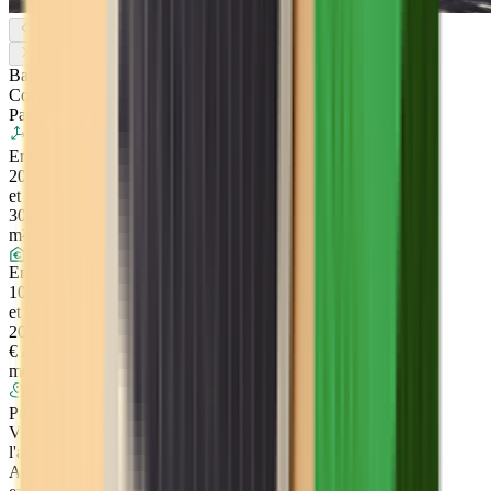
Bail
Commercial
Paris
Entre
200
et
300
m²
Entre
10 000
et
20 000
€ /
mois
Paris
Voir
l'annonce
Accès