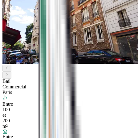
Bail
Commercial
Paris
Entre
100
et
200
m²
Entre