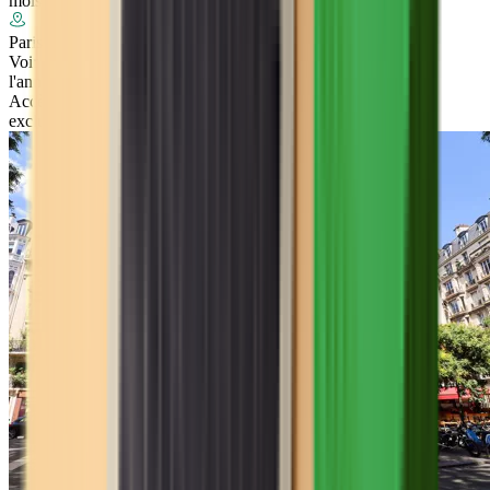
mois
Paris
Voir
l'annonce
Accès
exclusif