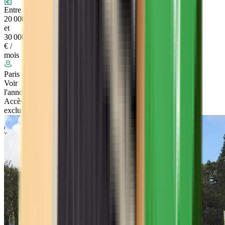
Entre
20 000
et
30 000
€ /
mois
Paris
Voir
l'annonce
Accès
exclusif