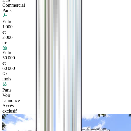
Commercial
Paris
Entre
1 000
et
2 000
m²
Entre
50 000
et
60 000
€ /
mois
Paris
Voir
l'annonce
Accès
exclusif