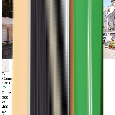
Bail
Commercial
Paris
Entre
300
et
400
m²