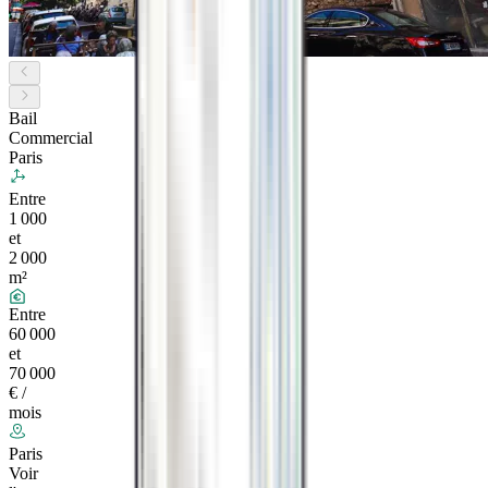
Bail
Commercial
Paris
Entre
1 000
et
2 000
m²
Entre
60 000
et
70 000
€ /
mois
Paris
Voir