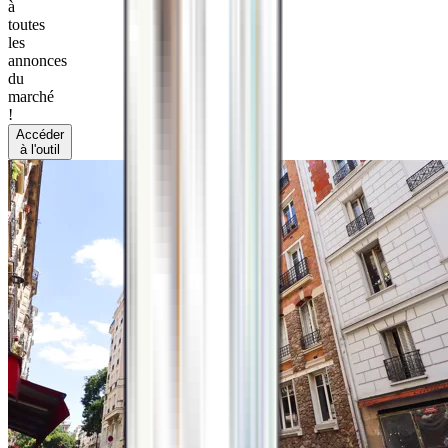
à
toutes
les
annonces
du
marché
!
Accéder
à l'outil