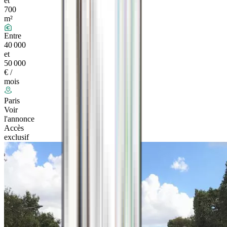
et
700
m²
Entre
40 000
et
50 000
€ /
mois
Paris
Voir
l'annonce
Accès
exclusif