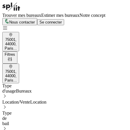
Trouver mes bureaux
Estimer mes bureaux
Notre concept
Nous contacter
Se connecter
75001,
44000,
Paris...
Filtres
75001,
44000,
Paris...
Type
d'usage
Bureaux
Location/Vente
Location
Type
de
bail