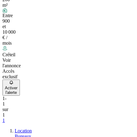
m²
Entre
900
et
10 000
€ /
mois
Créteil
Voir
l'annonce
Accès
exclusif
Activer
l'alerte
1
-
1
sur
1
1
Location
Bureaux