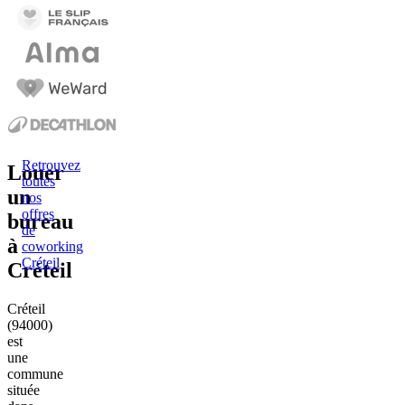
Retrouvez
Louer
toutes
un
nos
offres
bureau
de
à
coworking
Créteil
Créteil
Créteil
(94000)
est
une
commune
située