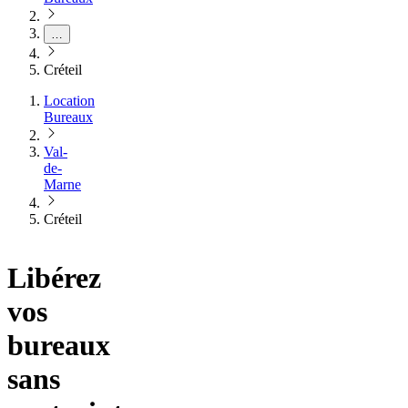
…
Créteil
Location
Bureaux
Val-
de-
Marne
Créteil
Libérez
vos
bureaux
sans