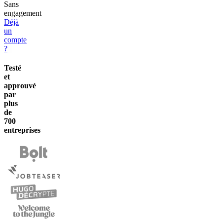
️Sans
engagement
Déjà
un
compte
?
Testé
et
approuvé
par
plus
de
700
entreprises