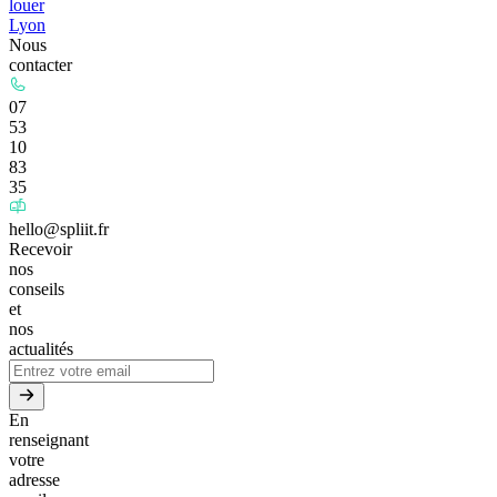
louer
Lyon
Nous
contacter
07
53
10
83
35
hello@spliit.fr
Recevoir
nos
conseils
et
nos
actualités
En
renseignant
votre
adresse