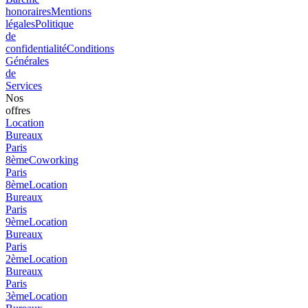
honoraires
Mentions
légales
Politique
de
confidentialité
Conditions
Générales
de
Services
Nos
offres
Location
Bureaux
Paris
8ème
Coworking
Paris
8ème
Location
Bureaux
Paris
9ème
Location
Bureaux
Paris
2ème
Location
Bureaux
Paris
3ème
Location