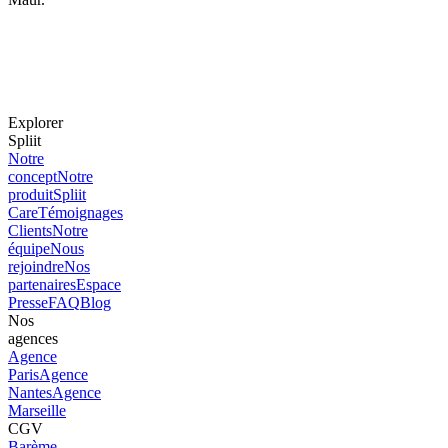
Explorer
Spliit
Notre
concept
Notre
produit
Spliit
Care
Témoignages
Clients
Notre
équipe
Nous
rejoindre
Nos
partenaires
Espace
Presse
FAQ
Blog
Nos
agences
Agence
Paris
Agence
Nantes
Agence
Marseille
CGV
Barème