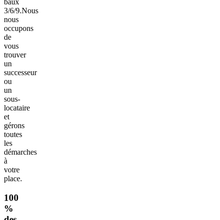
baux
3/6/9.
Nous
nous
occupons
de
vous
trouver
un
successeur
ou
un
sous-
locataire
et
gérons
toutes
les
démarches
à
votre
place.
100
%
des