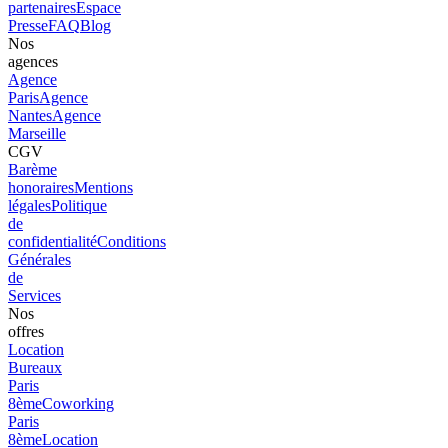
partenaires
Espace
Presse
FAQ
Blog
Nos
agences
Agence
Paris
Agence
Nantes
Agence
Marseille
CGV
Barème
honoraires
Mentions
légales
Politique
de
confidentialité
Conditions
Générales
de
Services
Nos
offres
Location
Bureaux
Paris
8ème
Coworking
Paris
8ème
Location