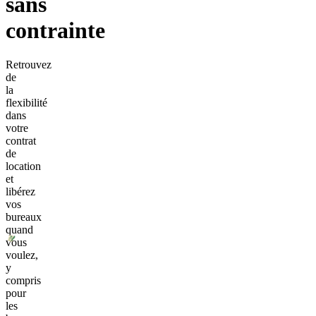
sans
contrainte
Retrouvez
de
la
flexibilité
dans
votre
contrat
de
location
et
libérez
vos
bureaux
quand
vous
voulez,
y
compris
pour
les