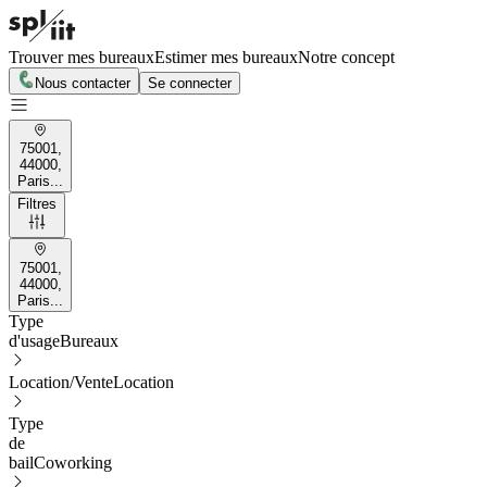
Trouver mes bureaux
Estimer mes bureaux
Notre concept
Nous contacter
Se connecter
75001,
44000,
Paris...
Filtres
75001,
44000,
Paris...
Type
d'usage
Bureaux
Location/Vente
Location
Type
de
bail
Coworking