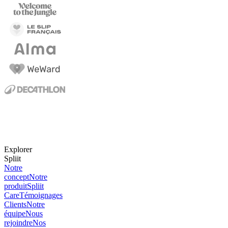
Explorer
Spliit
Notre
concept
Notre
produit
Spliit
Care
Témoignages
Clients
Notre
équipe
Nous
rejoindre
Nos