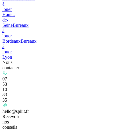
à
louer
Hauts-
de-
Seine
Bureaux
à
louer
Bordeaux
Bureaux
à
louer
Lyon
Nous
contacter
07
53
10
83
35
hello@spliit.fr
Recevoir
nos
conseils