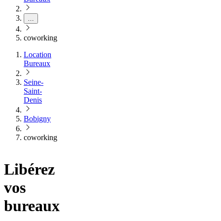
…
coworking
Location
Bureaux
Seine-
Saint-
Denis
Bobigny
coworking
Libérez
vos
bureaux