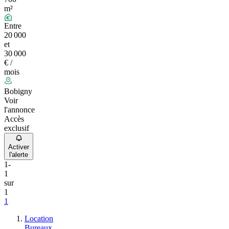
m²
Entre
20 000
et
30 000
€ /
mois
Bobigny
Voir
l'annonce
Accès
exclusif
Activer
l'alerte
1
-
1
sur
1
1
Location
Bureaux