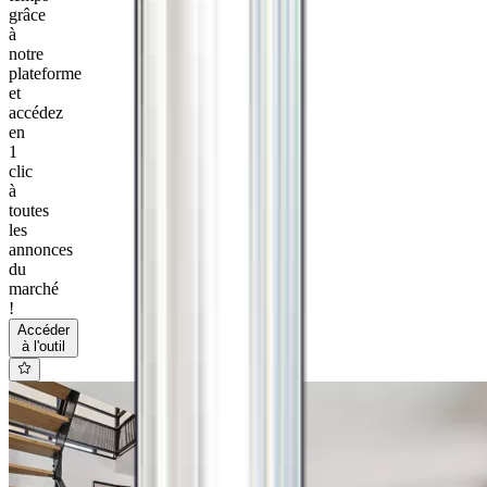
grâce
à
notre
plateforme
et
accédez
en
1
clic
à
toutes
les
annonces
du
marché
!
Accéder
à l'outil