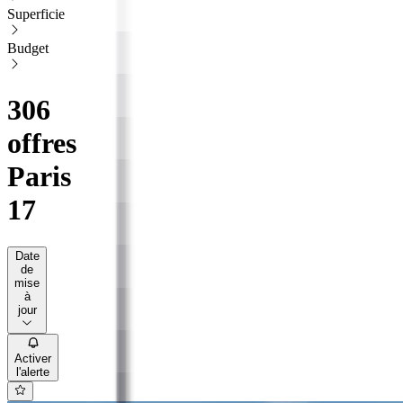
Superficie
Budget
306
offres
Paris
17
Date
de
mise
à
jour
Activer
l'alerte