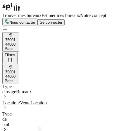
Trouver mes bureaux
Estimer mes bureaux
Notre concept
Nous contacter
Se connecter
75001,
44000,
Paris...
Filtres
75001,
44000,
Paris...
Type
d'usage
Bureaux
Location/Vente
Location
Type
de
bail