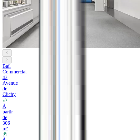
Bail
Commercial
43
Avenue
de
Clichy
À
partir
de
306
m²
À