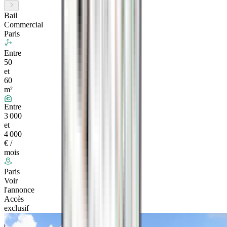
Bail
Commercial
Paris
Entre
50
et
60
m²
Entre
3 000
et
4 000
€ /
mois
Paris
Voir
l'annonce
Accès
exclusif