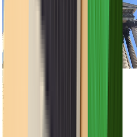
Bail
Commercial
Paris
Entre
40
et
50
m²