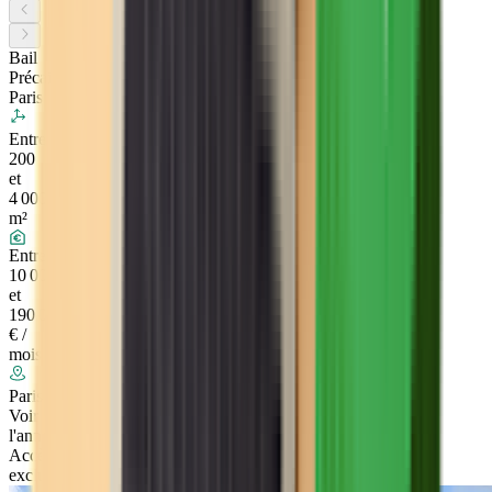
Bail
Précaire
Paris
Entre
200
et
4 000
m²
Entre
10 000
et
190 000
€ /
mois
Paris
Voir
l'annonce
Accès
exclusif