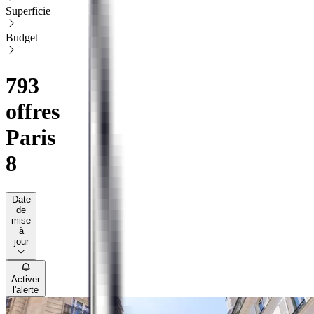
Superficie
Budget
793
offres
Paris
8
Date
de
mise
à
jour
Activer
l'alerte