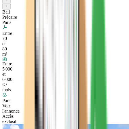
Bail
Précaire
Paris
Entre
70
et
80
m²
Entre
5 000
et
6 000
€ /
mois
Paris
Voir
l'annonce
Accès
exclusif