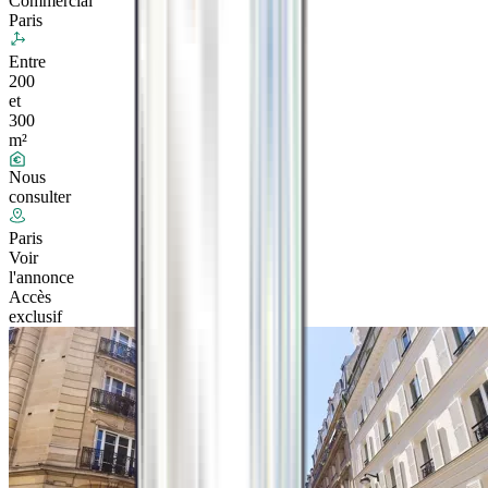
Commercial
Paris
Entre
200
et
300
m²
Nous
consulter
Paris
Voir
l'annonce
Accès
exclusif