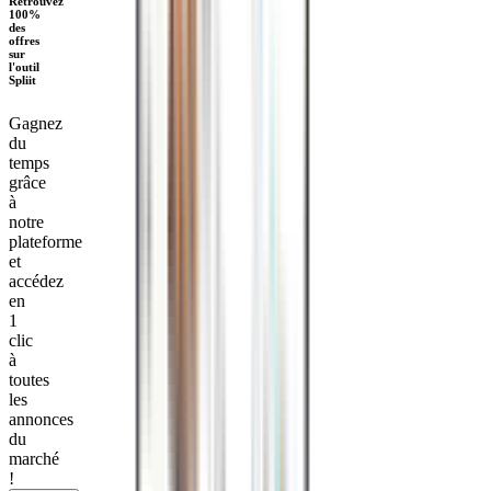
Retrouvez
100%
des
offres
sur
l'outil
Spliit
Gagnez
du
temps
grâce
à
notre
plateforme
et
accédez
en
1
clic
à
toutes
les
annonces
du
marché
!