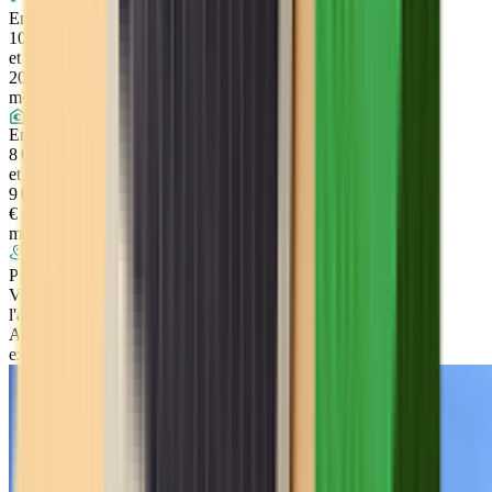
Entre
100
et
200
m²
Entre
8 000
et
9 000
€ /
mois
Paris
Voir
l'annonce
Accès
exclusif