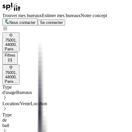
Trouver mes bureaux
Estimer mes bureaux
Notre concept
Nous contacter
Se connecter
75001,
44000,
Paris...
Filtres
75001,
44000,
Paris...
Type
d'usage
Bureaux
Location/Vente
Location
Type
de
bail