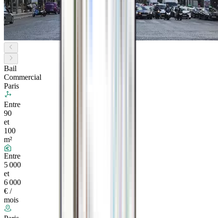
Bail
Commercial
Paris
Entre
90
et
100
m²
Entre
5 000
et
6 000
€ /
mois