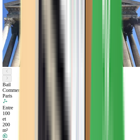
Bail
Commercial
Paris
Entre
100
et
200
m²