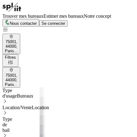
Trouver mes bureaux
Estimer mes bureaux
Notre concept
Nous contacter
Se connecter
75001,
44000,
Paris...
Filtres
75001,
44000,
Paris...
Type
d'usage
Bureaux
Location/Vente
Location
Type
de
bail