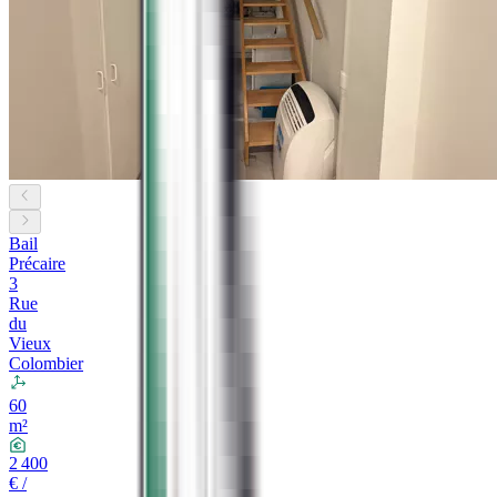
Bail
Précaire
3
Rue
du
Vieux
Colombier
60
m²
2 400
€ /