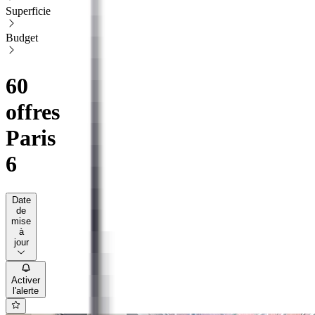
Superficie
Budget
60
offres
Paris
6
Date
de
mise
à
jour
Activer
l'alerte