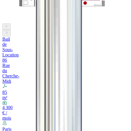
Bail
de
Sous-
Location
86
Rue
du
Cherche-
Midi
85
m²
4 300
€ /
mois
Paris