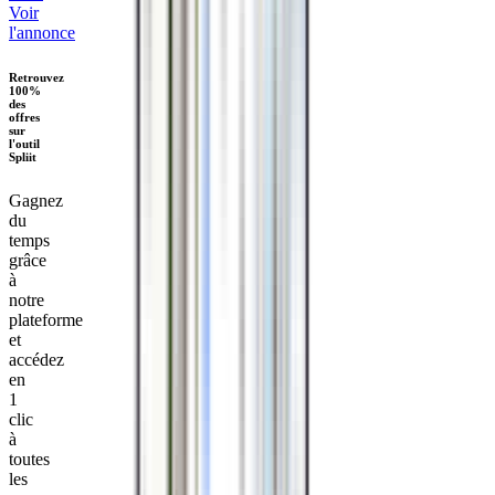
Voir
l'annonce
Retrouvez
100%
des
offres
sur
l'outil
Spliit
Gagnez
du
temps
grâce
à
notre
plateforme
et
accédez
en
1
clic
à
toutes
les