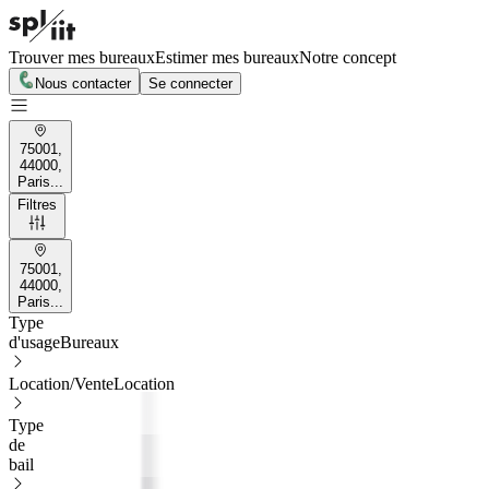
Trouver mes bureaux
Estimer mes bureaux
Notre concept
Nous contacter
Se connecter
75001,
44000,
Paris...
Filtres
75001,
44000,
Paris...
Type
d'usage
Bureaux
Location/Vente
Location
Type
de
bail