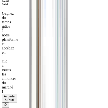
l'outil
Spliit
Gagnez
du
temps
grâce
à
notre
plateforme
et
accédez
en
1
clic
à
toutes
les
annonces
du
marché
!
Accéder
à l'outil