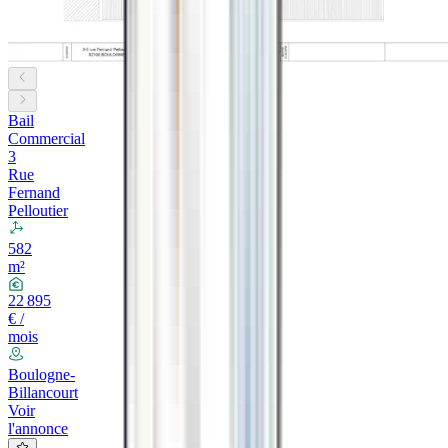
Bail
Commercial
3
Rue
Fernand
Pelloutier
582
m²
22 895
€ /
mois
Boulogne-
Billancourt
Voir
l'annonce