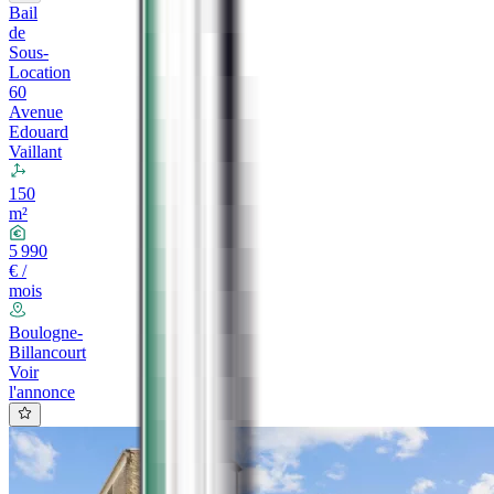
Bail
de
Sous-
Location
60
Avenue
Edouard
Vaillant
150
m²
5 990
€ /
mois
Boulogne-
Billancourt
Voir
l'annonce