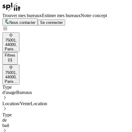
Trouver mes bureaux
Estimer mes bureaux
Notre concept
Nous contacter
Se connecter
75001,
44000,
Paris...
Filtres
75001,
44000,
Paris...
Type
d'usage
Bureaux
Location/Vente
Location
Type
de
bail