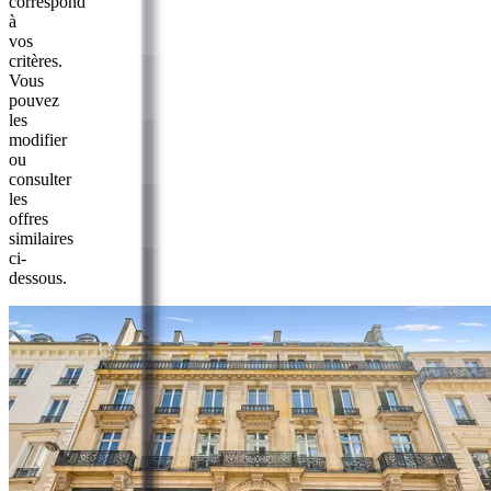
correspond
à
vos
critères.
Vous
pouvez
les
modifier
ou
consulter
les
offres
similaires
ci-
dessous.