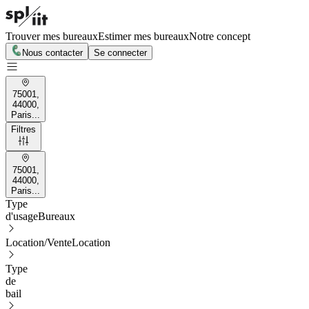
Trouver mes bureaux
Estimer mes bureaux
Notre concept
Nous contacter
Se connecter
75001,
44000,
Paris...
Filtres
75001,
44000,
Paris...
Type
d'usage
Bureaux
Location/Vente
Location
Type
de
bail