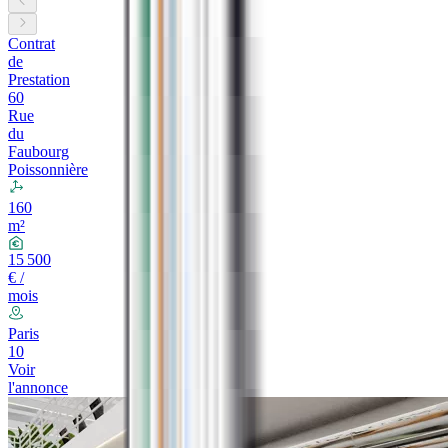
Contrat
de
Prestation
60
Rue
du
Faubourg
Poissonnière
160
m²
15 500
€ /
mois
Paris
10
Voir
l'annonce