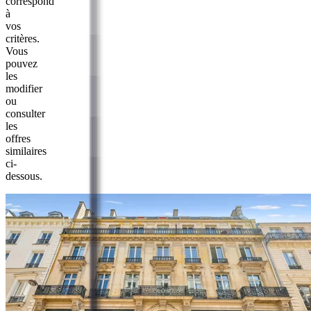
correspond
à
vos
critères.
Vous
pouvez
les
modifier
ou
consulter
les
offres
similaires
ci-
dessous.