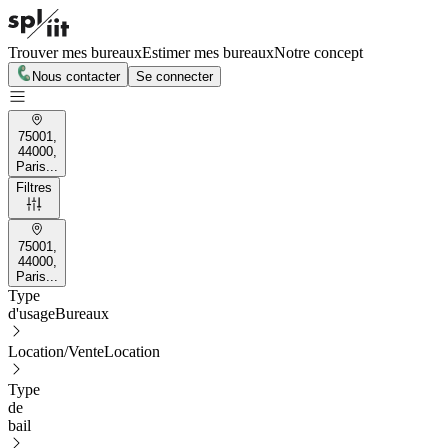
Trouver mes bureaux
Estimer mes bureaux
Notre concept
Nous contacter
Se connecter
75001,
44000,
Paris...
Filtres
75001,
44000,
Paris...
Type
d'usage
Bureaux
Location/Vente
Location
Type
de
bail