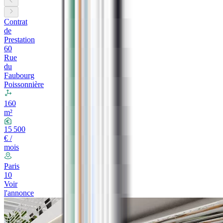
Contrat
de
Prestation
60
Rue
du
Faubourg
Poissonnière
160
m²
15 500
€ /
mois
Paris
10
Voir
l'annonce