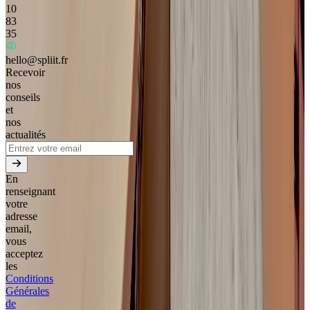
10
83
35
hello@spliit.fr
Recevoir
nos
conseils
et
nos
actualités
En
renseignant
votre
adresse
email,
vous
acceptez
les
Conditions
Générales
de