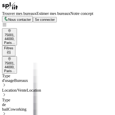
Trouver mes bureaux
Estimer mes bureaux
Notre concept
Nous contacter
Se connecter
75001,
44000,
Paris...
Filtres
75001,
44000,
Paris...
Type
d'usage
Bureaux
Location/Vente
Location
Type
de
bail
Coworking