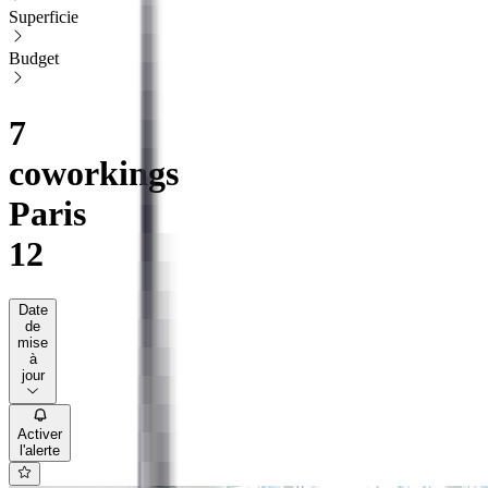
Superficie
Budget
7
coworkings
Paris
12
Date
de
mise
à
jour
Activer
l'alerte