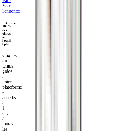
Paris
Voir
l'annonce
Retrouvez
100%
des
offres
sur
l'outil
Spliit
Gagnez
du
temps
grâce
à
notre
plateforme
et
accédez
en
1
clic
à
toutes
les