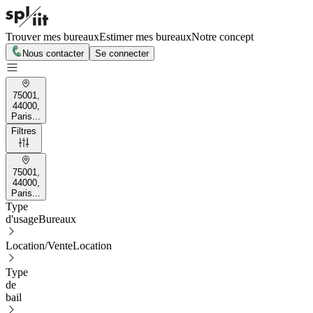
Trouver mes bureaux
Estimer mes bureaux
Notre concept
Nous contacter
Se connecter
75001,
44000,
Paris...
Filtres
75001,
44000,
Paris...
Type
d'usage
Bureaux
Location/Vente
Location
Type
de
bail