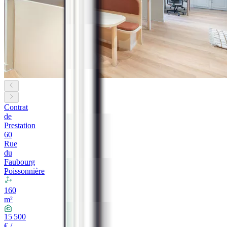
Contrat
de
Prestation
60
Rue
du
Faubourg
Poissonnière
160
m²
15 500
€ /