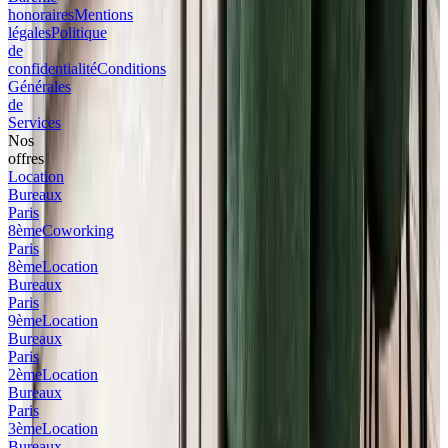
honoraires
Mentions
légales
Politique
de
confidentialité
Conditions
Générales
de
Services
Nos
offres
Location
Bureaux
Paris
8ème
Coworking
Paris
8ème
Location
Bureaux
Paris
9ème
Location
Bureaux
Paris
2ème
Location
Bureaux
Paris
3ème
Location
Bureaux