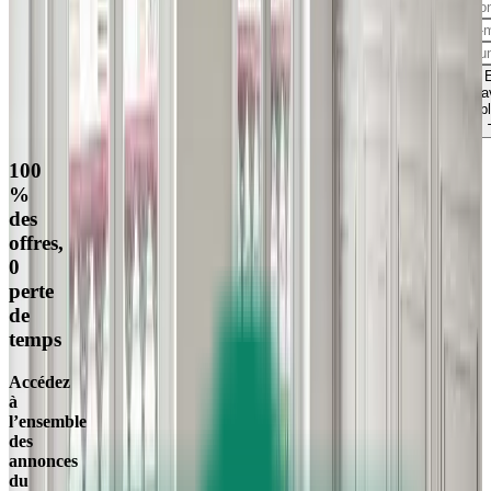
sa
p
100
%
des
offres,
0
perte
de
temps
Accédez
à
l’ensemble
des
annonces
du