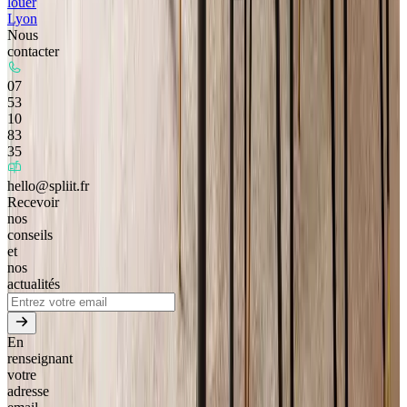
louer
Lyon
Nous
contacter
07
53
10
83
35
hello@spliit.fr
Recevoir
nos
conseils
et
nos
actualités
En
renseignant
votre
adresse