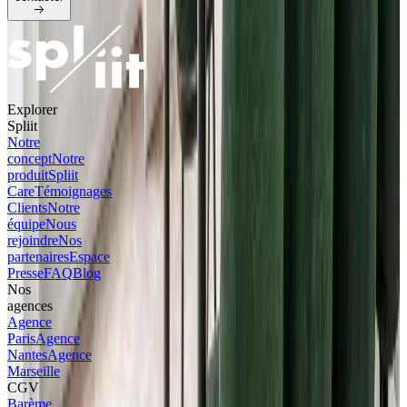
Explorer
Spliit
Notre
concept
Notre
produit
Spliit
Care
Témoignages
Clients
Notre
équipe
Nous
rejoindre
Nos
partenaires
Espace
Presse
FAQ
Blog
Nos
agences
Agence
Paris
Agence
Nantes
Agence
Marseille
CGV
Barème