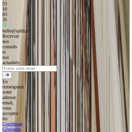
53
10
83
35
hello@spliit.fr
Recevoir
nos
conseils
et
nos
actualités
En
renseignant
votre
adresse
email,
vous
acceptez
les
Conditions
Générales