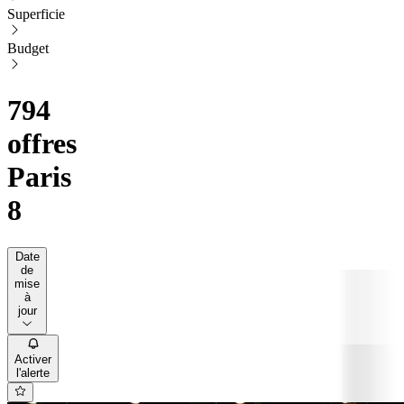
Superficie
Budget
794
offres
Paris
8
Date
de
mise
à
jour
Activer
l'alerte