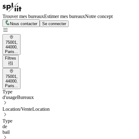
Trouver mes bureaux
Estimer mes bureaux
Notre concept
Nous contacter
Se connecter
75001,
44000,
Paris...
Filtres
75001,
44000,
Paris...
Type
d'usage
Bureaux
Location/Vente
Location
Type
de
bail