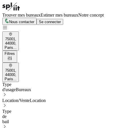
Trouver mes bureaux
Estimer mes bureaux
Notre concept
Nous contacter
Se connecter
75001,
44000,
Paris...
Filtres
75001,
44000,
Paris...
Type
d'usage
Bureaux
Location/Vente
Location
Type
de
bail