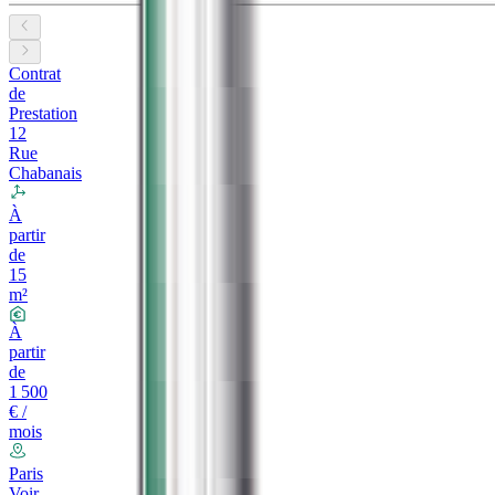
Contrat
de
Prestation
12
Rue
Chabanais
À
partir
de
15
m²
À
partir
de
1 500
€ /
mois
Paris
Voir