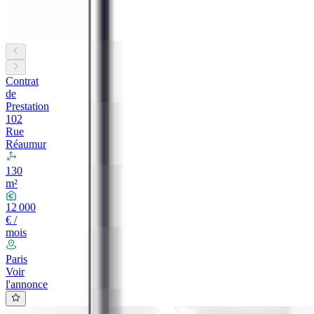
Contrat
de
Prestation
102
Rue
Réaumur
130
m²
12 000
€ /
mois
Paris
Voir
l'annonce