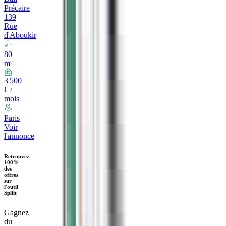
Précaire
139
Rue
d'Aboukir
80
m²
3 500
€ /
mois
Paris
Voir
l'annonce
Retrouvez
100%
des
offres
sur
l'outil
Spliit
Gagnez
du