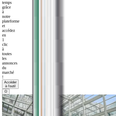
temps
grâce
à
notre
plateforme
et
accédez
en
1
clic
à
toutes
les
annonces
du
marché
!
Accéder
à l'outil