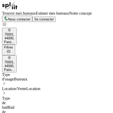
Trouver mes bureaux
Estimer mes bureaux
Notre concept
Nous contacter
Se connecter
75001,
44000,
Paris...
Filtres
75001,
44000,
Paris...
Type
d'usage
Bureaux
Location/Vente
Location
Type
de
bail
Bail
de