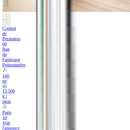
Contrat
de
Prestation
60
Rue
du
Faubourg
Poissonnière
160
m²
15 500
€ /
mois
Paris
10
Voir
l'annonce