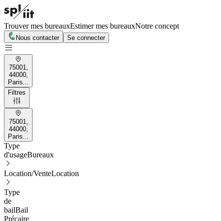
Trouver mes bureaux
Estimer mes bureaux
Notre concept
Nous contacter
Se connecter
75001,
44000,
Paris...
Filtres
75001,
44000,
Paris...
Type
d'usage
Bureaux
Location/Vente
Location
Type
de
bail
Bail
Précaire