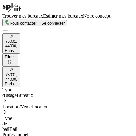
Trouver mes bureaux
Estimer mes bureaux
Notre concept
Nous contacter
Se connecter
75001,
44000,
Paris...
Filtres
75001,
44000,
Paris...
Type
d'usage
Bureaux
Location/Vente
Location
Type
de
bail
Bail
Professionnel