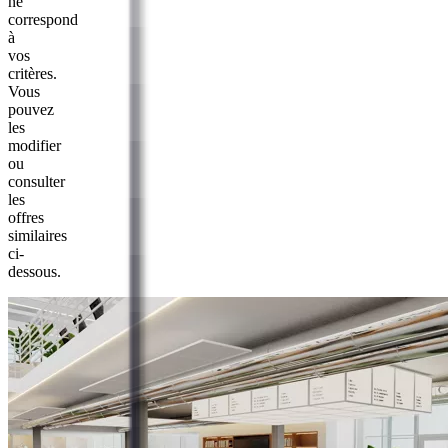
ne
correspond
à
vos
critères.
Vous
pouvez
les
modifier
ou
consulter
les
offres
similaires
ci-
dessous.