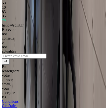
53
10
83
35
hello@spliit.fr
Recevoir
nos
conseils
et
nos
actualités
En
renseignant
votre
adresse
email,
vous
acceptez
les
Conditions
Générales