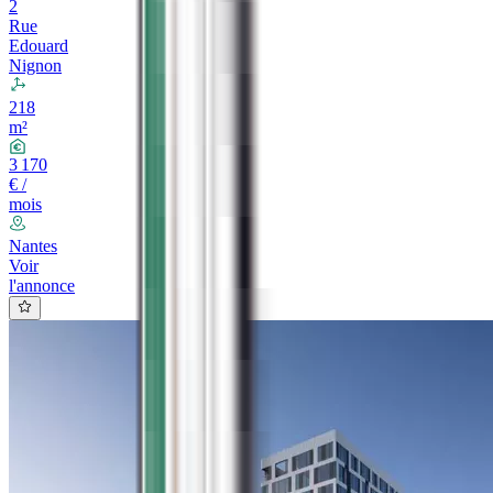
2
Rue
Edouard
Nignon
218
m²
3 170
€ /
mois
Nantes
Voir
l'annonce