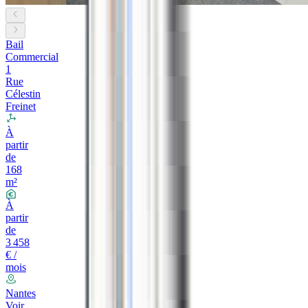
Bail
Commercial
1
Rue
Célestin
Freinet
À
partir
de
168
m²
À
partir
de
3 458
€ /
mois
Nantes
Voir