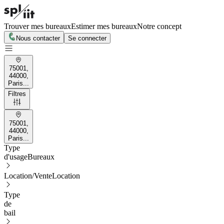
Trouver mes bureaux
Estimer mes bureaux
Notre concept
Nous contacter
Se connecter
75001,
44000,
Paris...
Filtres
75001,
44000,
Paris...
Type
d'usage
Bureaux
Location/Vente
Location
Type
de
bail