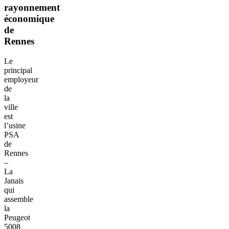
rayonnement
économique
de
Rennes
Le
principal
employeur
de
la
ville
est
l’usine
PSA
de
Rennes
–
La
Janais
qui
assemble
la
Peugeot
5008