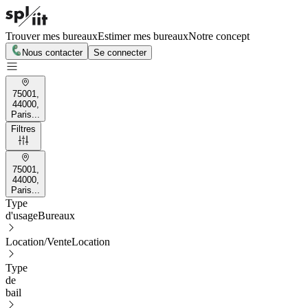
Trouver mes bureaux
Estimer mes bureaux
Notre concept
Nous contacter
Se connecter
75001,
44000,
Paris...
Filtres
75001,
44000,
Paris...
Type
d'usage
Bureaux
Location/Vente
Location
Type
de
bail