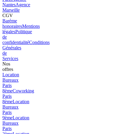
Nantes
Agence
Marseille
CGV
Barème
honoraires
Mentions
légales
Politique
de
confidentialité
Conditions
Générales
de
Services
Nos
offres
Location
Bureaux
Paris
8ème
Coworking
Paris
8ème
Location
Bureaux
Paris
9ème
Location
Bureaux
Paris
2ème
Location