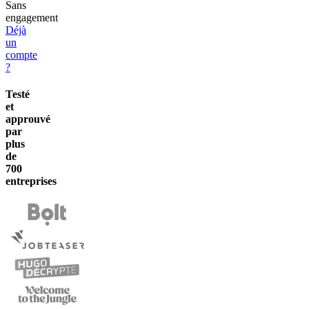
️Sans
engagement
Déjà
un
compte
?
Testé
et
approuvé
par
plus
de
700
entreprises