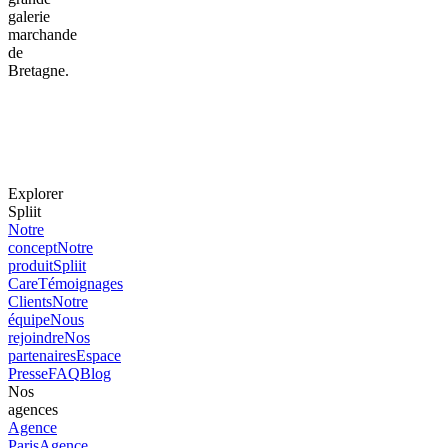
galerie
marchande
de
Bretagne.
Explorer
Spliit
Notre
concept
Notre
produit
Spliit
Care
Témoignages
Clients
Notre
équipe
Nous
rejoindre
Nos
partenaires
Espace
Presse
FAQ
Blog
Nos
agences
Agence
Paris
Agence