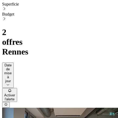
Superficie
Budget
2
offres
Rennes
Date
de
mise
à
jour
Activer
l'alerte