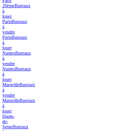
Paris
20ème
Bureaux
à
louer
Paris
Bureaux
à
vendre
Paris
Bureaux
à
louer
Nantes
Bureaux
à
vendre
Nantes
Bureaux
à
louer
Marseille
Bureaux
à
vendre
Marseille
Bureaux
à
louer
Hauts-
de-
Seine
Bureaux