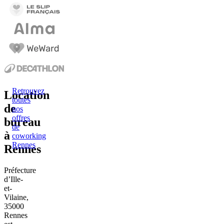
Retrouvez
Location
toutes
de
nos
offres
bureau
de
à
coworking
Rennes
Rennes
Préfecture
d’Ille-
et-
Vilaine,
35000
Rennes