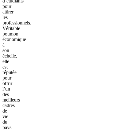
d’étudiants
pour
attirer
les
professionnels.
Véritable
poumon
économique
à
son
échelle,
elle
est
réputée
pour
offrir
l’un
des
meilleurs
cadres
de
vie
du
pays.