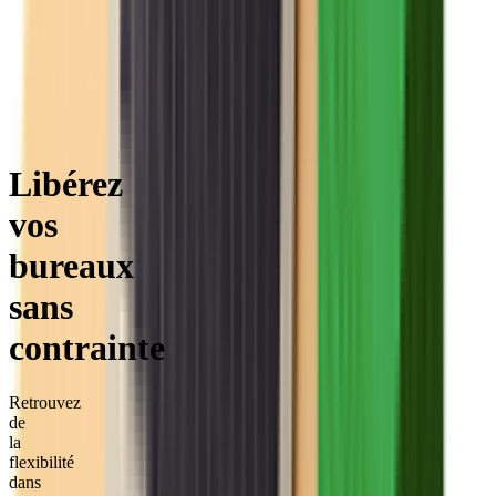
Hérault
Montpellier
coworking
Libérez
vos
bureaux
sans
contrainte
Retrouvez
de
la
flexibilité
dans