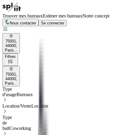
Trouver mes bureaux
Estimer mes bureaux
Notre concept
Nous contacter
Se connecter
75001,
44000,
Paris...
Filtres
75001,
44000,
Paris...
Type
d'usage
Bureaux
Location/Vente
Location
Type
de
bail
Coworking