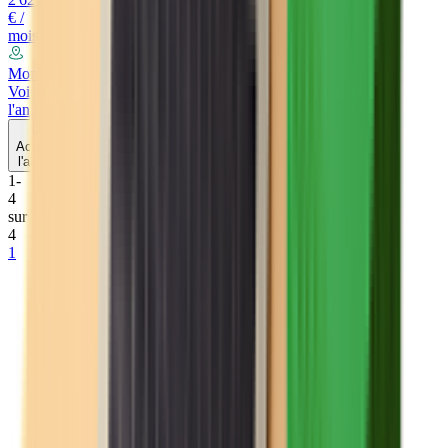
€ /
mois
Montpellier
Voir
l'annonce
Activer
l'alerte
1
-
4
sur
4
1
Location
Bureaux
…
coworking
Location
Bureaux