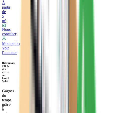
À
partir
de
5
m²
Nous
consulter
Montpellier
Voir
l'annonce
Retrouvez
100%
des
offres
sur
l'outil
Spliit
Gagnez
du
temps
grâce
à