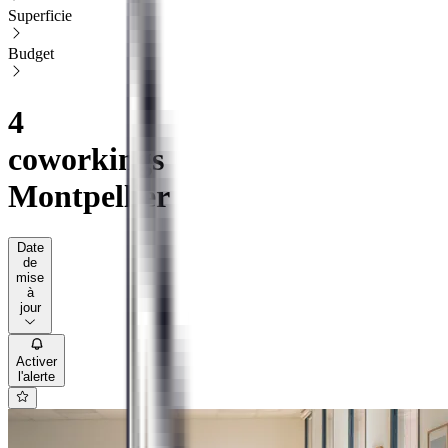
Superficie
Budget
4
coworkings
Montpellier
Date
de
mise
à
jour
Activer
l'alerte