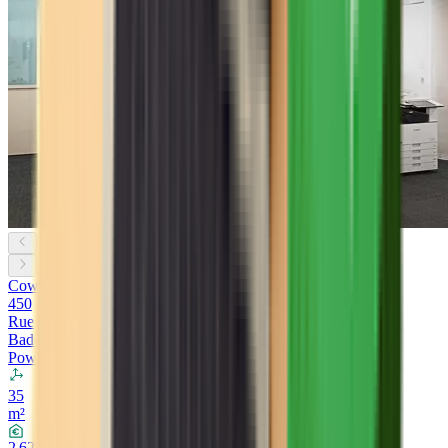
Coworking
450
Rue
Baden
Powell
35
m²
2 625