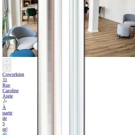
Coworking
31
Rue
Caroline
Aigle
À
partir
de
5
m²