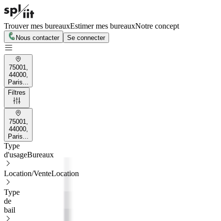
Trouver mes bureaux
Estimer mes bureaux
Notre concept
Nous contacter
Se connecter
75001,
44000,
Paris...
Filtres
75001,
44000,
Paris...
Type
d'usage
Bureaux
Location/Vente
Location
Type
de
bail