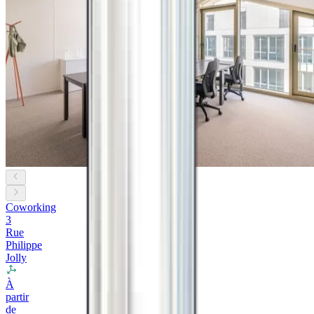
Coworking
3
Rue
Philippe
Jolly
À
partir
de