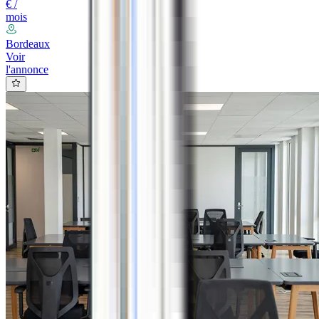
€ /
mois
Bordeaux
Voir
l'annonce