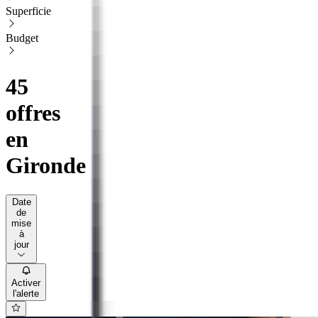
Superficie
Budget
45
offres
en
Gironde
Date
de
mise
à
jour
Activer
l'alerte