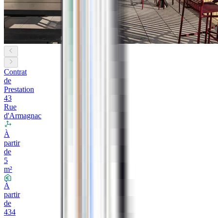
Contrat
de
Prestation
43
Rue
d'Armagnac
À
partir
de
5
m²
À
partir
de
434