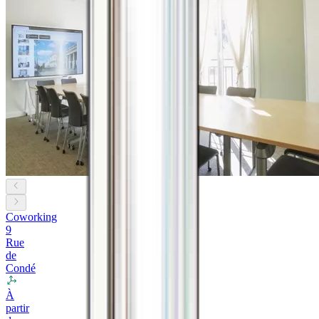
Coworking
9
Rue
de
Condé
À
partir