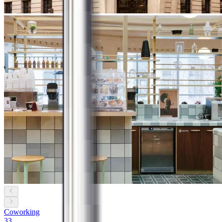
Coworking
33