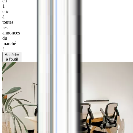
en
1
clic
à
toutes
les
annonces
du
marché
!
Accéder
à l'outil