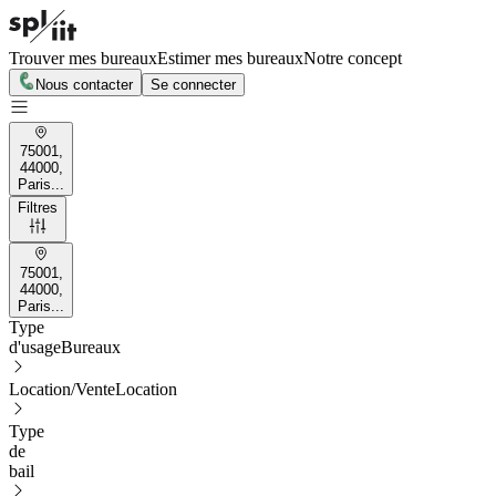
Trouver mes bureaux
Estimer mes bureaux
Notre concept
Nous contacter
Se connecter
75001,
44000,
Paris...
Filtres
75001,
44000,
Paris...
Type
d'usage
Bureaux
Location/Vente
Location
Type
de
bail