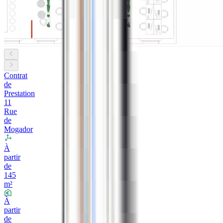
Contrat
de
Prestation
11
Rue
de
Mogador
À
partir
de
145
m²
À
partir
de