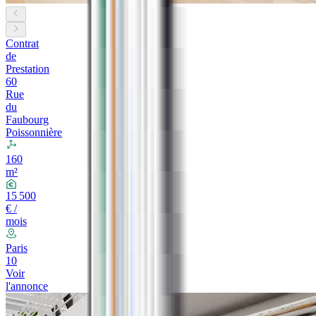
Contrat
de
Prestation
60
Rue
du
Faubourg
Poissonnière
160
m²
15 500
€ /
mois
Paris
10
Voir
l'annonce