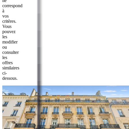
ne
correspond
à
vos
critères.
Vous
pouvez
les
modifier
ou
consulter
les
offres
similaires
ci-
dessous.