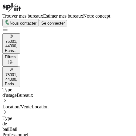
Trouver mes bureaux
Estimer mes bureaux
Notre concept
Nous contacter
Se connecter
75001,
44000,
Paris...
Filtres
75001,
44000,
Paris...
Type
d'usage
Bureaux
Location/Vente
Location
Type
de
bail
Bail
Professionnel