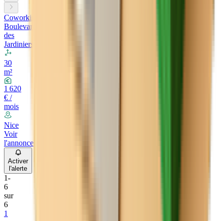
Coworking
Boulevard
des
Jardiniers
30
m²
1 620
€ /
mois
Nice
Voir
l'annonce
Activer
l'alerte
1
-
6
sur
6
1