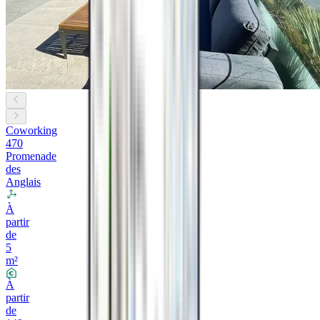
Coworking
470
Promenade
des
Anglais
À
partir
de
5
m²
À
partir
de