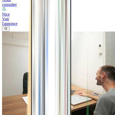
consulter
Nice
Voir
l'annonce