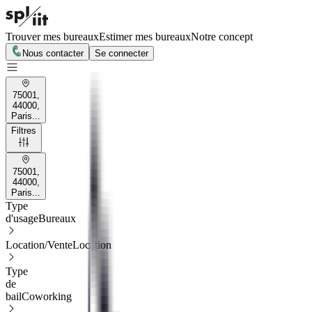
Trouver mes bureaux
Estimer mes bureaux
Notre concept
Nous contacter
Se connecter
75001,
44000,
Paris...
Filtres
75001,
44000,
Paris...
Type
d'usage
Bureaux
Location/Vente
Location
Type
de
bail
Coworking