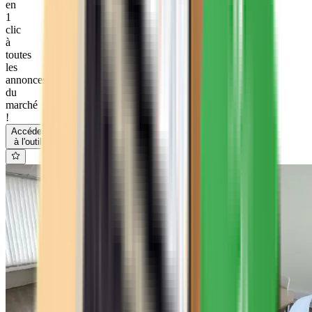
en
1
clic
à
toutes
les
annonces
du
marché
!
Accéder
à l'outil