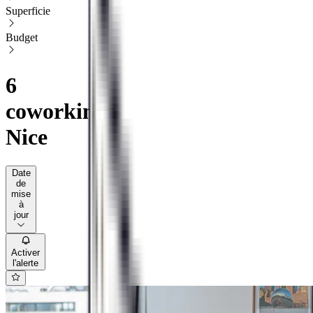
Superficie
Budget
6
coworkings
Nice
Date
de
mise
à
jour
Activer
l'alerte