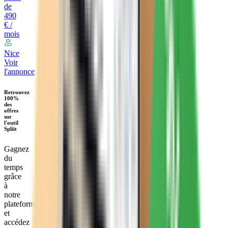
de
490
€ /
mois
Nice
Voir
l'annonce
Retrouvez
100%
des
offres
sur
l'outil
Spliit
Gagnez
du
temps
grâce
à
notre
plateforme
et
accédez