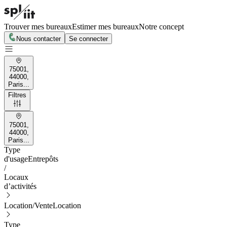
Trouver mes bureaux
Estimer mes bureaux
Notre concept
Nous contacter
Se connecter
75001,
44000,
Paris...
Filtres
75001,
44000,
Paris...
Type
d'usage
Entrepôts
/
Locaux
d’activités
Location/Vente
Location
Type