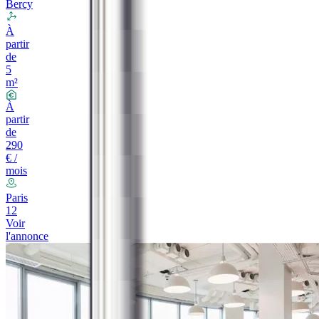
Bercy
À
partir
de
5
m²
À
partir
de
290
€ /
mois
Paris
12
Voir
l'annonce