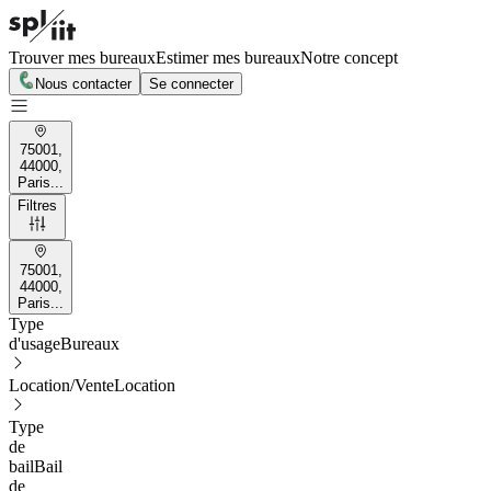
Trouver mes bureaux
Estimer mes bureaux
Notre concept
Nous contacter
Se connecter
75001,
44000,
Paris...
Filtres
75001,
44000,
Paris...
Type
d'usage
Bureaux
Location/Vente
Location
Type
de
bail
Bail
de