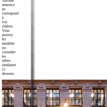
Aucune
annonce
ne
correspond
à
vos
critères.
Vous
pouvez
les
modifier
ou
consulter
les
offres
similaires
ci-
dessous.