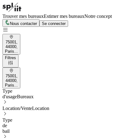
Trouver mes bureaux
Estimer mes bureaux
Notre concept
Nous contacter
Se connecter
75001,
44000,
Paris...
Filtres
75001,
44000,
Paris...
Type
d'usage
Bureaux
Location/Vente
Location
Type
de
bail