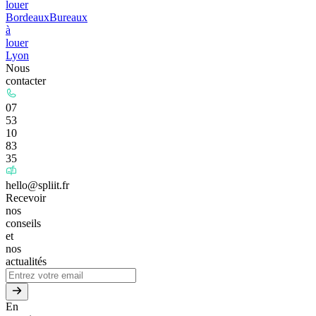
louer
Bordeaux
Bureaux
à
louer
Lyon
Nous
contacter
07
53
10
83
35
hello@spliit.fr
Recevoir
nos
conseils
et
nos
actualités
En