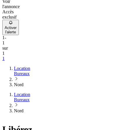
Voir
l'annonce
Accès
exclusif
Activer
l'alerte
1
-
1
sur
1
1
Location
Bureaux
Nord
Location
Bureaux
Nord
Libérez