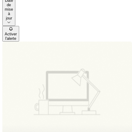
Date
de
mise
à
jour
Activer
l'alerte