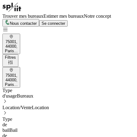
Trouver mes bureaux
Estimer mes bureaux
Notre concept
Nous contacter
Se connecter
75001,
44000,
Paris...
Filtres
75001,
44000,
Paris...
Type
d'usage
Bureaux
Location/Vente
Location
Type
de
bail
Bail
de