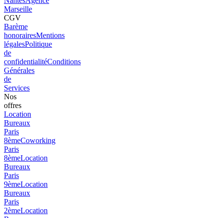
Nantes
Agence
Marseille
CGV
Barème
honoraires
Mentions
légales
Politique
de
confidentialité
Conditions
Générales
de
Services
Nos
offres
Location
Bureaux
Paris
8ème
Coworking
Paris
8ème
Location
Bureaux
Paris
9ème
Location
Bureaux
Paris
2ème
Location